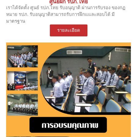
ศูนย์ฝึก รปภ.ไทย
เราได้จัดตั้ง ศูนย์ รปภ.ไทย รับอนุญาติ ผ่านการรับรอง ของกฏ
หมาย รปภ. รับอนุญาติสามารถรับการฝึกแและสอบได้ มี
มาตรฐาน
รายละเอียด