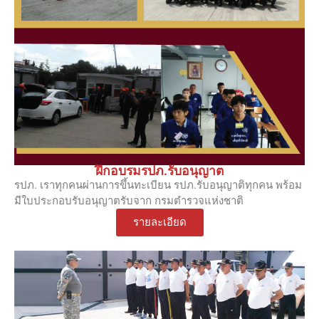
ฝึกอบรมรปภ.รับอนุญาต
รปภ. เราทุกคนผ่านการขึ้นทะเบียน รปภ.รับอนุญาติทุกคน พร้อม
มีใบประกอบรับอนุญาตรับจาก กรมตำรวจแห่งชาติ
รายละเอียด