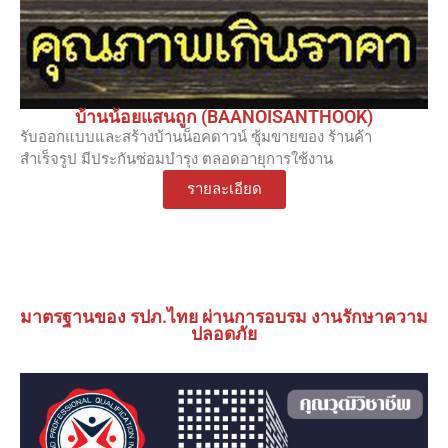
บ้านน้อยแสนถูก (BAANOISANTHOOK)
รับออกแบบและสร้างบ้านน็อคดาวน์ ซุ้มขายของ ร้านค้า
สำเร็จรูป มีประกันซ่อมบำรุง ตลอดอายุการใช้งาน
รายละเอียด
มาตรฐานของ รปภ.ไทย ผ่านการอบรม งานรักษาความ
ปลอดภัย